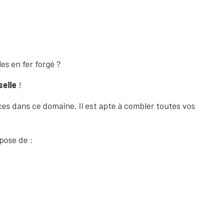
es en fer forgé
?
selle
!
nces dans ce domaine. Il est apte à combler toutes vos
 pose de :