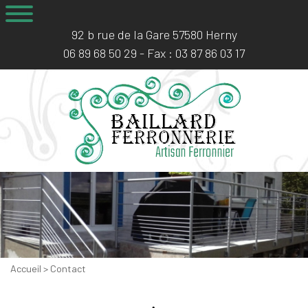
92 b rue de la Gare 57580 Herny
06 89 68 50 29
- Fax :
03 87 86 03 17
Accueil
> Contact